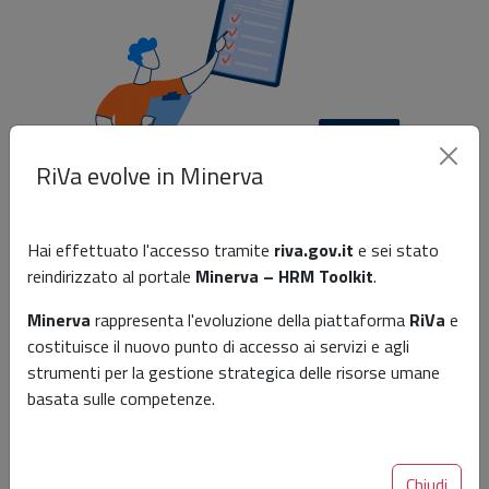
RiVa evolve in Minerva
Hai effettuato l'accesso tramite
riva.gov.it
e sei stato
reindirizzato al portale
Minerva – HRM Toolkit
.
Minerva
rappresenta l'evoluzione della piattaforma
RiVa
e
costituisce il nuovo punto di accesso ai servizi e agli
Entra nell'area riservata del
strumenti per la gestione strategica delle risorse umane
portale
basata sulle competenze.
Per accedere all'
area riservata
ed utilizzare tutte le
funzionalità del portale, ogni Amministrazione deve
Chiudi